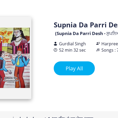
Supnia Da Parri Desh
(Supnia Da Parri Desh - ਸੁਪਨਿਆ
Gurdial Singh
Harpree
52 min 32 sec
Songs : 
Play All