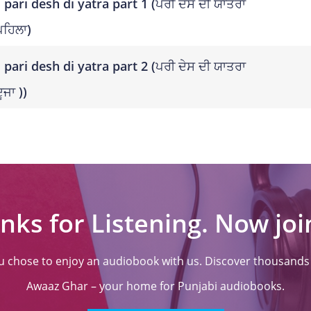
pari desh di yatra part 1 (ਪਰੀ ਦੇਸ ਦੀ ਯਾਤਰਾ
ਪਹਿਲਾ)
pari desh di yatra part 2 (ਪਰੀ ਦੇਸ ਦੀ ਯਾਤਰਾ
ੂਜਾ ))
nks for Listening. Now join
ou chose to enjoy an audiobook with us. Discover thousands o
Awaaz Ghar – your home for Punjabi audiobooks.