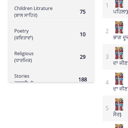
Children Litrature
ਪਹਿਲਾ)
75
(ਬਾਲ ਸਾਹਿਤ)
Poetry
10
ਭਾਗ ਦੂਜ
(ਕਵਿਤਾਵਾਂ)
Religious
29
(ਧਾਰਮਿਕ)
ਦਾ ਜੀਣ
Stories
188
(ਕਹਾਣੀਆਂ)
ਦਾ ਜੀਣਾ
Historical book
105
(ਇਤਿਹਾਸਕ ਕਿਤਾਬ)
ਸੈਰ)
Literature
113