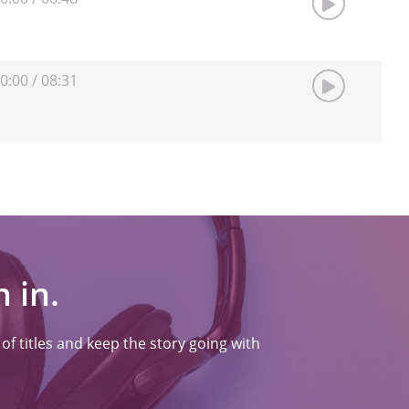
0:00
/
08:31
 in.
f titles and keep the story going with