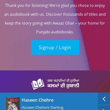
Thank you for listening! We're glad you chose to enjoy
an audiobook with us. Discover thousands of titles and
keep the story going with Awaaz Ghar – your home for
Punjabi audiobooks.
Signup / Login
Haseen Chehre
Huseen Chehere Starting