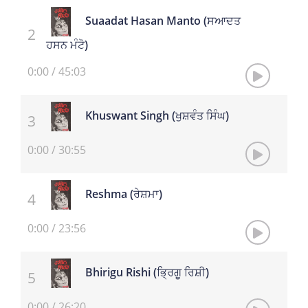
Suaadat Hasan Manto (ਸਆਦਤ
ਹਸਨ ਮੰਟੋ)
0:00
/
45:03
Khuswant Singh (ਖੁਸ਼ਵੰਤ ਸਿੰਘ)
0:00
/
30:55
Reshma (ਰੇਸ਼ਮਾ)
0:00
/
23:56
Bhirigu Rishi (ਭ੍ਰਿਗੂ ਰਿਸ਼ੀ)
0:00
/
26:20