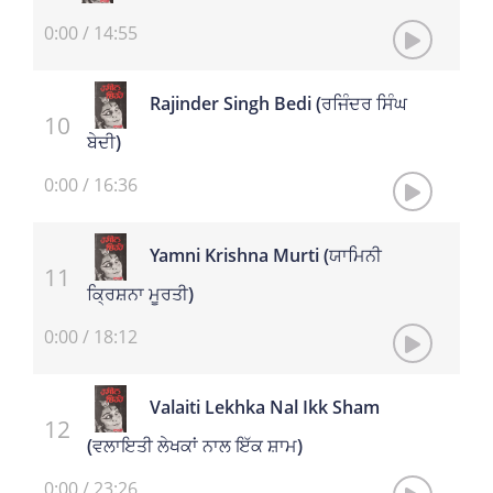
0:00
/
14:55
Rajinder Singh Bedi (ਰਜਿੰਦਰ ਸਿੰਘ
ਬੇਦੀ)
0:00
/
16:36
Yamni Krishna Murti (ਯਾਮਿਨੀ
ਕ੍ਰਿਸ਼ਨਾ ਮੂਰਤੀ)
0:00
/
18:12
Valaiti Lekhka Nal Ikk Sham
(ਵਲਾਇਤੀ ਲੇਖਕਾਂ ਨਾਲ ਇੱਕ ਸ਼ਾਮ)
0:00
/
23:26