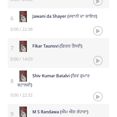
Jawani da Shayer (ਜਵਾਨੀ ਦਾ ਸ਼ਾਇਰ)
0:00
/
22:38
Fikar Taunsvi (ਫ਼ਿਕਰ ਤੌਂਸਵੀ)
0:00
/
14:03
Shiv Kumar Batalvi (ਸ਼ਿਵ ਕੁਮਾਰ
ਬਟਾਲਵੀ)
0:00
/
22:32
M S Randawa (ਐੱਮ ਐੱਸ ਰੰਧਾਵਾ)