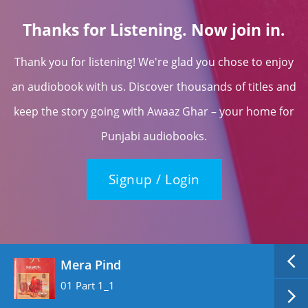
Thanks for Listening. Now join in.
Thank you for listening! We're glad you chose to enjoy
an audiobook with us. Discover thousands of titles and
keep the story going with Awaaz Ghar – your home for
Punjabi audiobooks.
Signup / Login
Mera Pind
01 Part 1_1