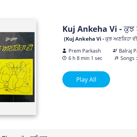
Kuj Ankeha Vi - ਕੁਝ
(Kuj Ankeha Vi - ਕੁਝ ਅਣਕਿਹਾ ਵੀ
Prem Parkash
Balraj 
6 h 8 min 1 sec
Songs :
Play All