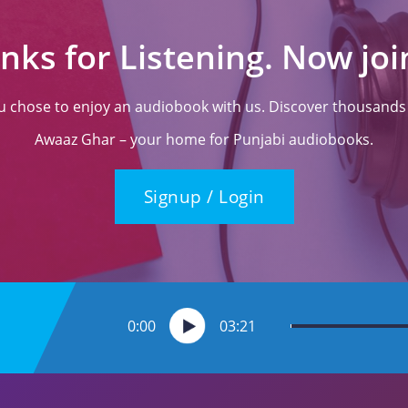
nks for Listening. Now join
ou chose to enjoy an audiobook with us. Discover thousands o
Awaaz Ghar – your home for Punjabi audiobooks.
Signup / Login
0:00
03:21