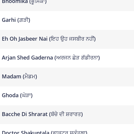
Bhoomika (ਭੂਮਿਕਾ)
Garhi (ਗ਼ੜੀ)
Eh Oh Jasbeer Nai (ਇਹ ਉਹ ਜਸਬੀਰ ਨਹੀਂ)
Arjan Shed Gaderna (ਅਰਜਨ ਛੇੜ ਗੱਡੀਰਨਾ)
Madam (ਮੈਡਮ)
Ghoda (ਘੋੜਾ)
Bacche Di Shrarat (ਬੱਚੇ ਦੀ ਸ਼ਰਾਰਤ)
Doctor Shakuntala (ਡਾਕਟਰ ਸ਼ੁਕੁੰਤਲਾ)