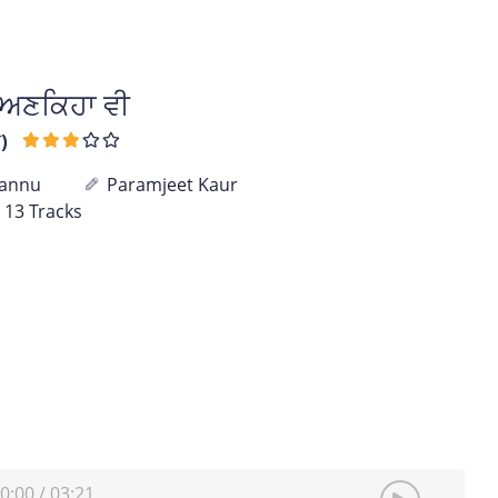
 ਅਣਕਿਹਾ ਵੀ
)
Pannu
Paramjeet Kaur
 13 Tracks
0:00
/
03:21