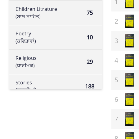
Children Litrature
75
(ਬਾਲ ਸਾਹਿਤ)
Poetry
10
(ਕਵਿਤਾਵਾਂ)
Religious
29
(ਧਾਰਮਿਕ)
Stories
188
(ਕਹਾਣੀਆਂ)
Historical book
105
(ਇਤਿਹਾਸਕ ਕਿਤਾਬ)
Literature
113