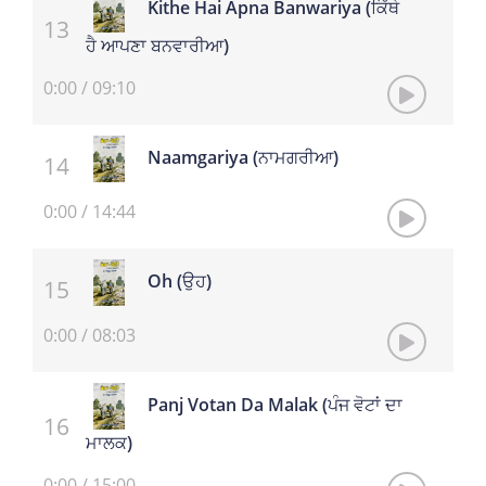
Kithe Hai Apna Banwariya (ਕਿੱਥੇ
ਹੈ ਆਪਣਾ ਬਨਵਾਰੀਆ)
0:00
/
09:10
Naamgariya (ਨਾਮਗਰੀਆ)
0:00
/
14:44
Oh (ਉਹ)
0:00
/
08:03
Panj Votan Da Malak (ਪੰਜ ਵੋਟਾਂ ਦਾ
ਮਾਲਕ)
0:00
/
15:00