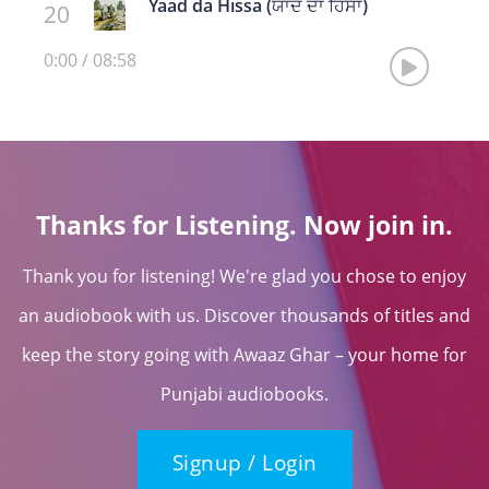
Yaad da Hissa (ਯਾਦ ਦਾ ਹਿੱਸਾ)
0:00
/
08:58
Thanks for Listening. Now join in.
Thank you for listening! We're glad you chose to enjoy
an audiobook with us. Discover thousands of titles and
keep the story going with Awaaz Ghar – your home for
Punjabi audiobooks.
Signup / Login