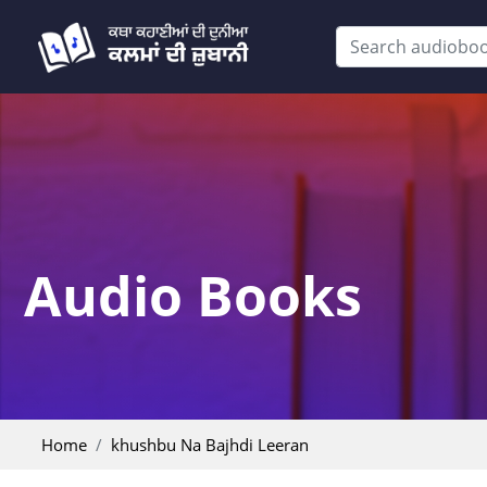
Audio Books
Home
khushbu Na Bajhdi Leeran