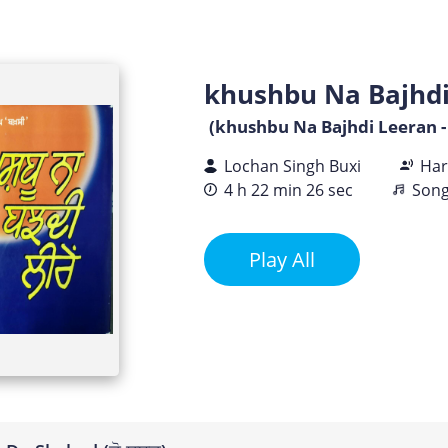
khushbu Na Bajhdi Le
(khushbu Na Bajhdi Leeran - ਖੁਸ
Lochan Singh Buxi
Har
4 h 22 min 26 sec
Song
Play All