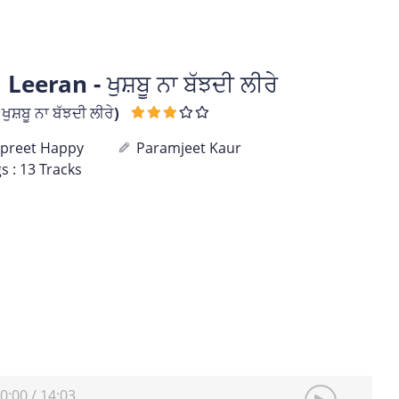
eran - ਖੁਸ਼ਬੂ ਨਾ ਬੱਝਦੀ ਲੀਰੇ
਼ਬੂ ਨਾ ਬੱਝਦੀ ਲੀਰੇ)
preet Happy
Paramjeet Kaur
s : 13 Tracks
0:00
/
14:03