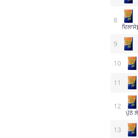
(ਸਾਹਿਤ)
ਦਿਲਾਸੇ
ਪੁੱਠੇ 