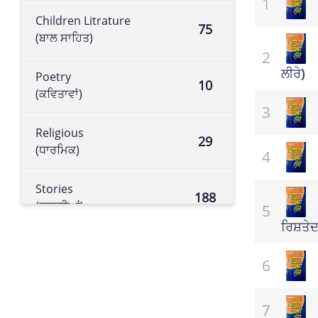
Children Litrature
75
(ਬਾਲ ਸਾਹਿਤ)
ਲੀਰੇ)
Poetry
10
(ਕਵਿਤਾਵਾਂ)
Religious
29
(ਧਾਰਮਿਕ)
Stories
188
(ਕਹਾਣੀਆਂ)
ਰਿਸ਼ਤੇਦ
Historical book
105
(ਇਤਿਹਾਸਕ ਕਿਤਾਬ)
Literature
113