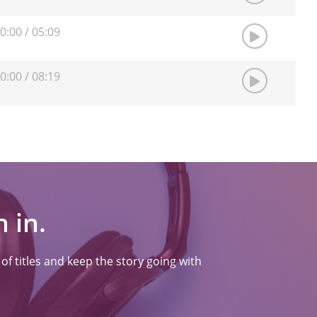
0:00
/
05:09
0:00
/
08:19
 in.
f titles and keep the story going with