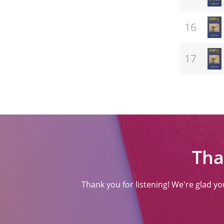
Tha
Thank you for listening! We're glad y