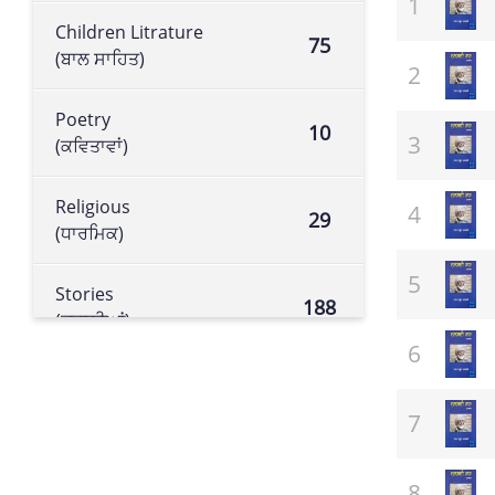
Children Litrature
75
(ਬਾਲ ਸਾਹਿਤ)
Poetry
10
(ਕਵਿਤਾਵਾਂ)
Religious
29
(ਧਾਰਮਿਕ)
Stories
188
(ਕਹਾਣੀਆਂ)
Historical book
105
(ਇਤਿਹਾਸਕ ਕਿਤਾਬ)
Literature
113