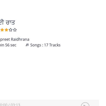
ਦੀ ਰਾਤ
preet Raidhrana
min 56 sec
Songs : 17 Tracks
0:00
/
03:13