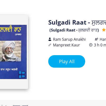
Sulgadi Raat - ਸੁਲਗ
(Sulgadi Raat - ਸੁਲਗਦੀ ਰਾਤ)
Ram Sarup Anakhi
Har
Manpreet Kaur
3 h 0 
Play All