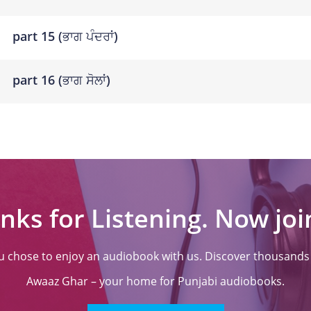
part 15 (ਭਾਗ ਪੰਦਰਾਂ)
part 16 (ਭਾਗ ਸੋਲਾਂ)
nks for Listening. Now join
ou chose to enjoy an audiobook with us. Discover thousands o
Awaaz Ghar – your home for Punjabi audiobooks.