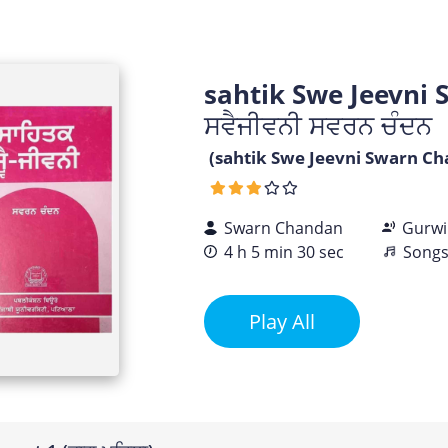
sahtik Swe Jeevni 
ਸਵੈਜੀਵਨੀ ਸਵਰਨ ਚੰਦਨ
(sahtik Swe Jeevni Swarn Cha
Swarn Chandan
Gurwi
4 h 5 min 30 sec
Songs 
Play All