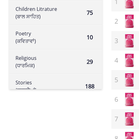
Children Litrature
75
(ਬਾਲ ਸਾਹਿਤ)
Poetry
10
(ਕਵਿਤਾਵਾਂ)
Religious
29
(ਧਾਰਮਿਕ)
Stories
188
(ਕਹਾਣੀਆਂ)
Historical book
105
(ਇਤਿਹਾਸਕ ਕਿਤਾਬ)
Literature
113