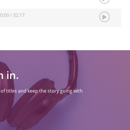
0:00
/
32:17
 in.
f titles and keep the story going with