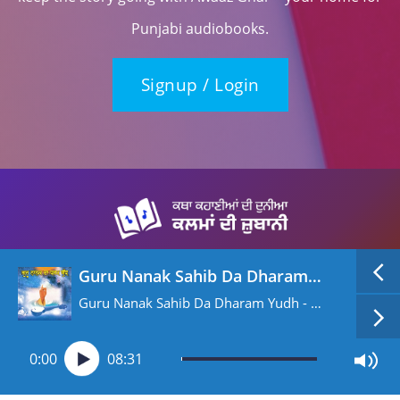
Punjabi audiobooks.
Signup / Login
Guru Nanak Sahib Da Dharam Yudh
Guru Nanak Sahib Da Dharam Yudh - Bhumika Ate Do Shabad
0:00
08:31
Copyright (c) 2026, All rights reserved, Awaaz Ghar
Privacy Policy
Terms & Condittion