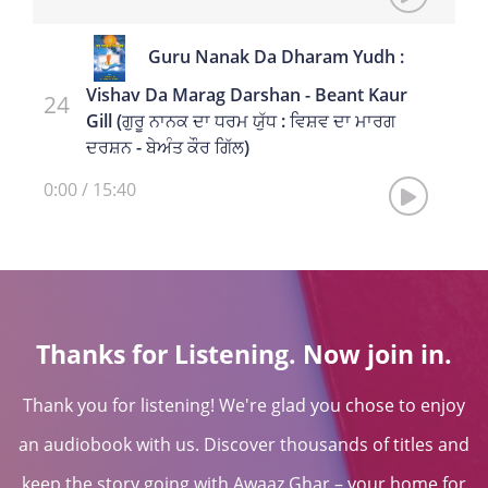
Guru Nanak Da Dharam Yudh :
Vishav Da Marag Darshan - Beant Kaur
Gill (ਗੁਰੂ ਨਾਨਕ ਦਾ ਧਰਮ ਯੁੱਧ : ਵਿਸ਼ਵ ਦਾ ਮਾਰਗ
ਦਰਸ਼ਨ - ਬੇਅੰਤ ਕੌਰ ਗਿੱਲ)
0:00
/
15:40
Thanks for Listening. Now join in.
Thank you for listening! We're glad you chose to enjoy
an audiobook with us. Discover thousands of titles and
keep the story going with Awaaz Ghar – your home for