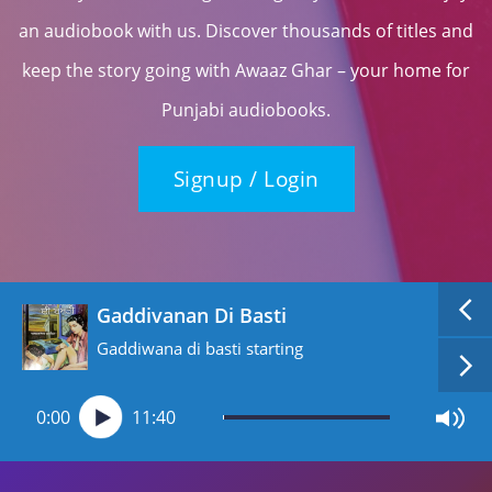
an audiobook with us. Discover thousands of titles and
keep the story going with Awaaz Ghar – your home for
Punjabi audiobooks.
Signup / Login
Gaddivanan Di Basti
Gaddiwana di basti starting
0:00
11:40