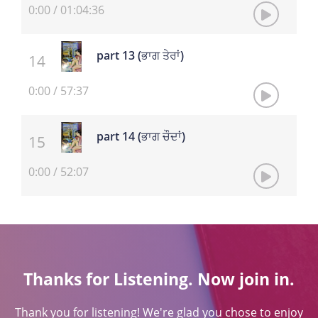
0:00
/
01:04:36
part 13 (ਭਾਗ ਤੇਰਾਂ)
0:00
/
57:37
part 14 (ਭਾਗ ਚੌਦਾਂ)
0:00
/
52:07
Thanks for Listening. Now join in.
Thank you for listening! We're glad you chose to enjoy