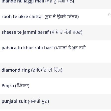
Jhande nu laggi mail (ਝੰਡੇ ਨੂੰ ਲੱਗੀ ਮੈਲ)
0
rooh te ukre chittar (ਰੂਹ ਤੇ ਉਕਰੇ ਚਿੱਤਰ)
sheese te jammi baraf (ਸ਼ੀਸ਼ੇ ਤੇ ਜੰਮੀ ਬਰਫ਼)
pahara tu khur rahi barf (ਪਹਾੜਾਂ ਤੇ ਖੁਰ ਰਹੀ
diamond ring (ਡਾਇਮੰਡ ਦੀ ਰਿੰਗ)
Pinjra (ਪਿੰਜਰਾ)
punjabi suit (ਪੰਜਾਬੀ ਸੂਟ)