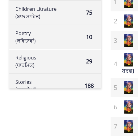
Children Litrature
75
(ਬਾਲ ਸਾਹਿਤ)
Poetry
10
(ਕਵਿਤਾਵਾਂ)
Religious
29
(ਧਾਰਮਿਕ)
ਬਰਫ਼)
Stories
188
(ਕਹਾਣੀਆਂ)
Historical book
105
(ਇਤਿਹਾਸਕ ਕਿਤਾਬ)
Literature
113