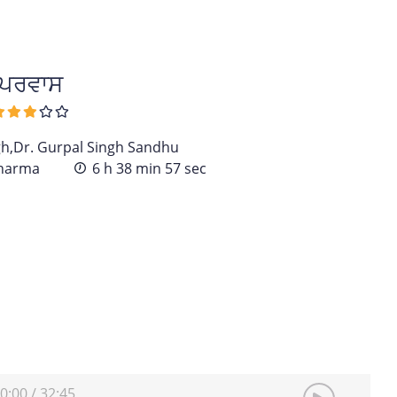
 ਪਰਵਾਸ
gh,Dr. Gurpal Singh Sandhu
Sharma
6 h 38 min 57 sec
0:00
/
32:45