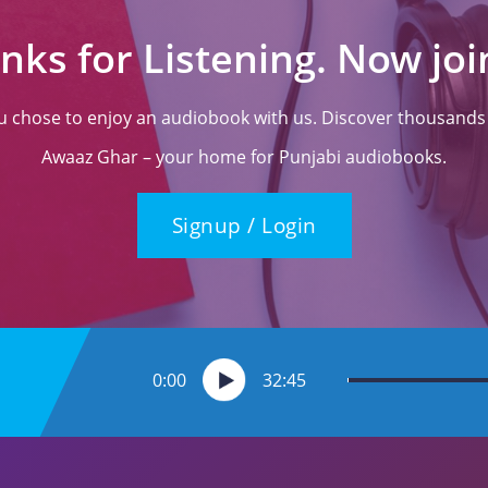
nks for Listening. Now join
ou chose to enjoy an audiobook with us. Discover thousands o
Awaaz Ghar – your home for Punjabi audiobooks.
Signup / Login
0:00
32:45