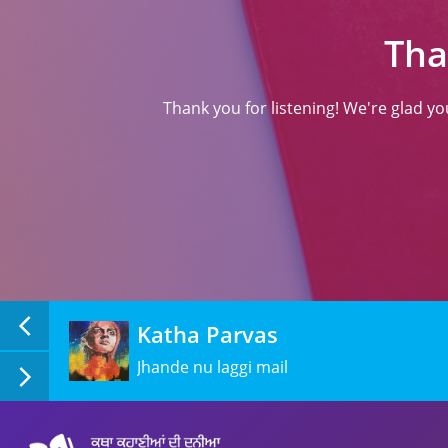
Tha
Thank you for listening! We're glad y
Katha Parvas
Jhande nu laggi mail