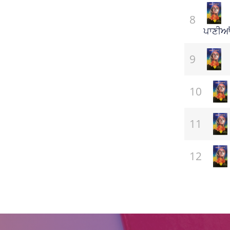
(ਸਾਹਿਤ)
ਪਾਣੀਆਂ 