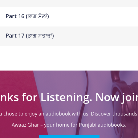
Part 16 (ਭਾਗ ਸੋਲਾਂ)
Part 17 (ਭਾਗ ਸਤਾਰਾਂ)
nks for Listening. Now join
ou chose to enjoy an audiobook with us. Discover thousands o
Awaaz Ghar – your home for Punjabi audiobooks.