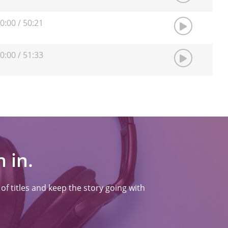
0:00
/
50:21
0:00
/
51:33
 in.
f titles and keep the story going with