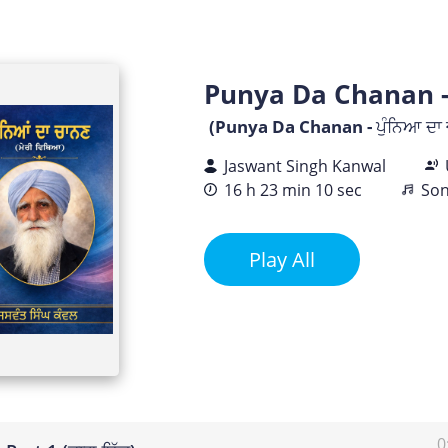
Punya Da Chanan - 
(Punya Da Chanan - ਪੁੰਨਿਆ ਦਾ
Jaswant Singh Kanwal
16 h 23 min 10 sec
Son
Play All
0