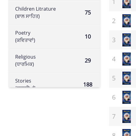
Children Litrature
75
(ਬਾਲ ਸਾਹਿਤ)
Poetry
10
(ਕਵਿਤਾਵਾਂ)
Religious
29
(ਧਾਰਮਿਕ)
Stories
188
(ਕਹਾਣੀਆਂ)
Historical book
105
(ਇਤਿਹਾਸਕ ਕਿਤਾਬ)
Literature
113