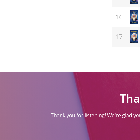
Tha
Thank you for listening! We're glad y