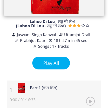
Lahoo Di Lou - ਲਹੂ ਦੀ ਲੋਅ
(Lahoo Di Lou - ਲਹੂ ਦੀ ਲੋਅ)
Jaswant Singh Kanwal
Uttamjot Drall
Prabhjot Kaur
18 h 27 min 45 sec
Songs : 17 Tracks
Play All
Part 1 (ਭਾਗ ਇੱਕ)
0:00
/
01:16:33